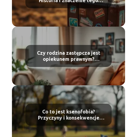
Historia i znaczenie tego
zjawiska
Czy rodzina zastępcza jest
opiekunem prawnym?
Wyjaśniamy różnice
Co to jest ksenofobia?
Przyczyny i konsekwencje
zjawiska