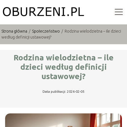
Strona główna
/
Społeczeństwo
/
Rodzina wielodzietna – ile dzieci
według definicji ustawowej?
Rodzina wielodzietna – ile
dzieci według definicji
ustawowej?
Data publikacji: 2026-02-05